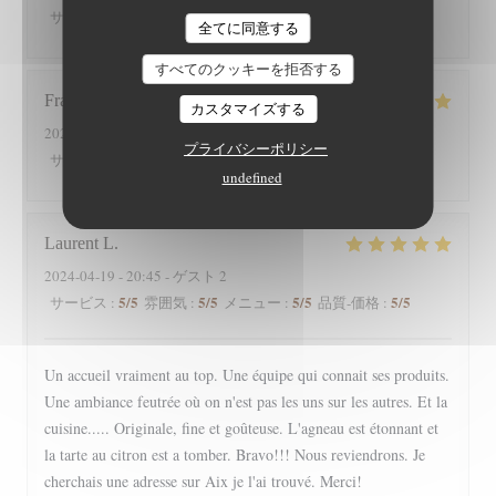
5
/5
5
/5
5
/5
5
/5
サービス
:
雰囲気
:
メニュー
:
品質-価格
:
全てに同意する
すべてのクッキーを拒否する
Françoise
P
カスタマイズする
2024-04-19
- 20:30 - ゲスト 2
プライバシーポリシー
5
/5
5
/5
5
/5
5
/5
サービス
:
雰囲気
:
メニュー
:
品質-価格
:
undefined
Laurent
L
2024-04-19
- 20:45 - ゲスト 2
5
/5
5
/5
5
/5
5
/5
サービス
:
雰囲気
:
メニュー
:
品質-価格
:
Un accueil vraiment au top. Une équipe qui connait ses produits.
Une ambiance feutrée où on n'est pas les uns sur les autres. Et la
cuisine..... Originale, fine et goûteuse. L'agneau est étonnant et
la tarte au citron est a tomber. Bravo!!! Nous reviendrons. Je
cherchais une adresse sur Aix je l'ai trouvé. Merci!