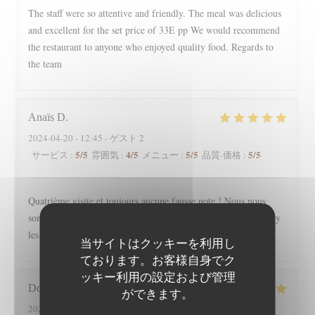
The staff were so attentive and friendly. The meal was delicious
and excellent for the set price of 33E pp We would recommend
the restaurant to anyone who enjoyed quality food. Regards to
the team
Anaïs
D
2024-04-20
- 12:45 - ゲスト 2
5
/5
4
/5
5
/5
5
/5
サービス
:
雰囲気
:
メニュー
:
品質-価格
:
Quatrième visite et toujours aucune fausse note ! Nous nous
sommes régalés et le service est toujours aussi agréable. Allez y
les yeux fermés !
当サイトはクッキーを利用し
ております。お客様自身でク
ッキー利用の設定および管理
Domonique
C
ができます。
2024-04-20
- 12:30 - ゲスト 3