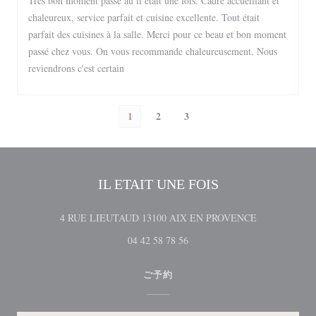
Très bon moment passé au il était une fois. Cadre accueillant et
chaleureux, service parfait et cuisine excellente. Tout était
parfait des cuisines à la salle. Merci pour ce beau et bon moment
passé chez vous. On vous recommande chaleureusement. Nous
reviendrons c'est certain
1
2
3
IL ETAIT UNE FOIS
((新しいウィ
4 RUE LIEUTAUD 13100 AIX EN PROVENCE
04 42 58 78 56
ご予約