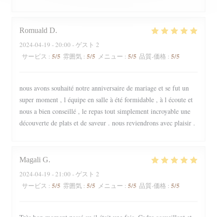
Romuald
D
2024-04-19
- 20:00 - ゲスト 2
5
/5
5
/5
5
/5
5
/5
サービス
:
雰囲気
:
メニュー
:
品質-価格
:
nous avons souhaité notre anniversaire de mariage et se fut un
super moment , l équipe en salle à été formidable , à l écoute et
nous a bien conseillé , le repas tout simplement incroyable une
découverte de plats et de saveur . nous reviendrons avec plaisir .
Magali
G
2024-04-19
- 21:00 - ゲスト 2
5
/5
5
/5
5
/5
5
/5
サービス
:
雰囲気
:
メニュー
:
品質-価格
: