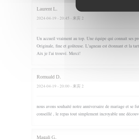
Laurent
L
2024-04-19
- 20:45 - 来宾 2
Un accueil vraiment au top. Une équipe qui connait ses prod
Originale, fine et goûteuse. L'agneau est étonnant et la ta
Aix je l'ai trouvé. Merci!
Romuald
D
2024-04-19
- 20:00 - 来宾 2
nous avons souhaité notre anniversaire de mariage et se fut
conseillé , le repas tout simplement incroyable une découve
Magali
G