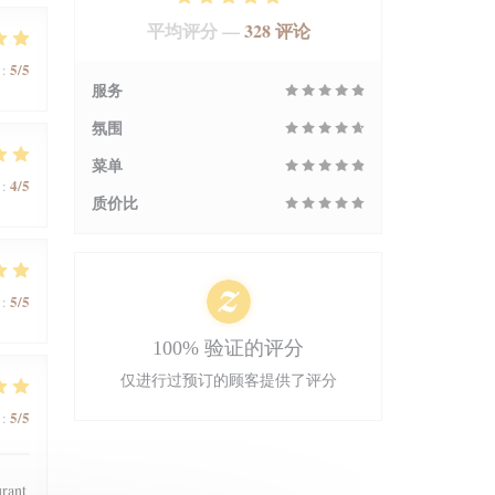
平均评分 —
328 评论
5
/5
:
服务
氛围
菜单
4
/5
:
质价比
5
/5
:
100% 验证的评分
仅进行过预订的顾客提供了评分
5
/5
:
urant