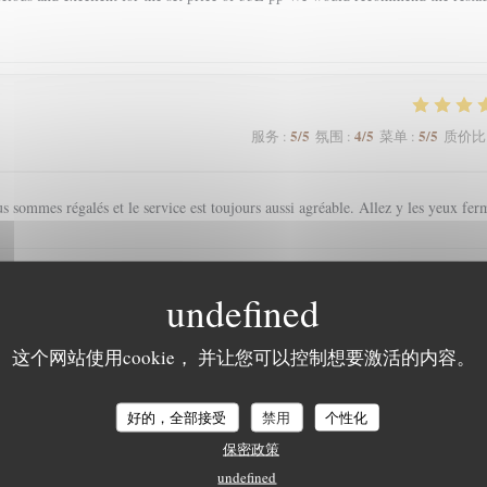
5
/5
4
/5
5
/5
服务
:
氛围
:
菜单
:
质价比
s sommes régalés et le service est toujours aussi agréable. Allez y les yeux fer
5
/5
5
/5
5
/5
服务
:
氛围
:
菜单
:
质价比
这个网站使用cookie， 并让您可以控制想要激活的内容。
好的，全部接受
禁用
个性化
5
/5
5
/5
5
/5
服务
:
氛围
:
菜单
:
质价比
保密政策
undefined