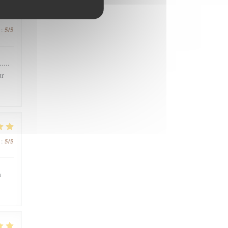
5
/5
:
....
ur
5
/5
:
n