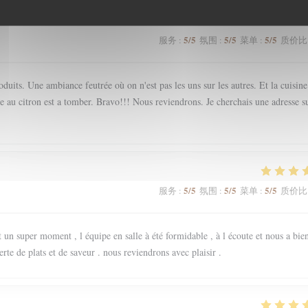
5
/5
5
/5
5
/5
服务
:
氛围
:
菜单
:
质价比
uits. Une ambiance feutrée où on n'est pas les uns sur les autres. Et la cuisine.
rte au citron est a tomber. Bravo!!! Nous reviendrons. Je cherchais une adresse s
5
/5
5
/5
5
/5
服务
:
氛围
:
菜单
:
质价比
 un super moment , l équipe en salle à été formidable , à l écoute et nous a bie
rte de plats et de saveur . nous reviendrons avec plaisir .