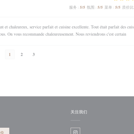
5
/5
5
/5
5
/5
服务
:
氛围
:
菜单
:
质价比
t et chaleureux, service parfait et cuisine excellente. Tout était parfait des cuis
vous. On vous recommande chaleureusement. Nous reviendrons c'est certain
1
2
3
关注我们
餐位