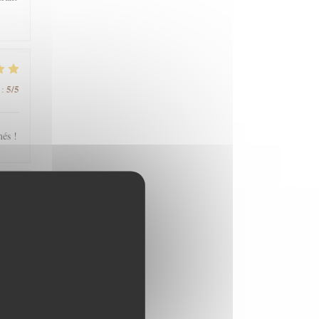
5
/5
:
més !
5
/5
:
5
/5
: