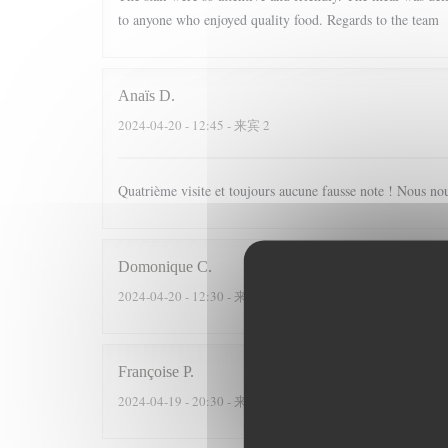
to anyone who enjoyed quality food. Regards to the team
Anaïs
D
2024-04-20
- 12:45 - 来宾 2
Quatrième visite et toujours aucune fausse note ! Nous nou
Domonique
C
2024-04-20
- 12:30 - 来宾 3
Françoise
P
2024-04-19
- 20:30 - 来宾 2