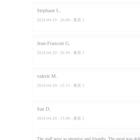
Stephane
L
2024-04-19
- 20:00 - 来宾 3
Jean-Francois
G
2024-04-20
- 20:30 - 来宾 3
valerie
M
2024-04-20
- 12:15 - 来宾 2
Sue
D
2024-04-20
- 13:00 - 来宾 2
The staff were so attentive and friendly. The meal was de