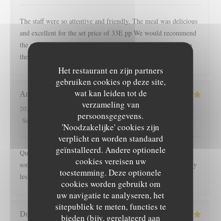
The staff were so attentive and friendly. The meal was delicious
and excellent for the set price of 33E pp We would recommend
the restaurant to anyone who enjoyed quality food. Regards to
the team
Het restaurant en zijn partners
gebruiken cookies op deze site,
wat kan leiden tot de
Anaïs
D
verzameling van
2024-04-20
- 12:45 - Gasten 2
persoonsgegevens.
5
/5
4
/5
5
/5
5
/5
Service
:
Atmosfeer
:
Keuken
:
Kwaliteit / Prijs
:
'Noodzakelijke' cookies zijn
verplicht en worden standaard
geïnstalleerd. Andere optionele
Quatrième visite et toujours aucune fausse note ! Nous nous
cookies vereisen uw
sommes régalés et le service est toujours aussi agréable. Allez y
toestemming. Deze optionele
les yeux fermés !
cookies worden gebruikt om
uw navigatie te analyseren, het
sitepubliek te meten, functies te
Domonique
C
bieden (bijv. gerelateerd aan