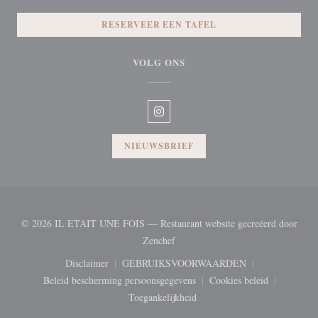
RESERVEER EEN TAFEL
VOLG ONS
Instagram ((opent in een nieuw vens
NIEUWSBRIEF
© 2026 IL ETAIT UNE FOIS — Restaurant website gecreëerd door
((opent in een nieuw venster))
Zenchef
Disclaimer
GEBRUIKSVOORWAARDEN
((opent in een nieuw venster))
((opent in een nieuw venster))
Beleid bescherming persoonsgegevens
Cookies beleid
((opent in een nieuw venster))
((opent in een nie
Toegankelijkheid
((opent in een nieuw venster))