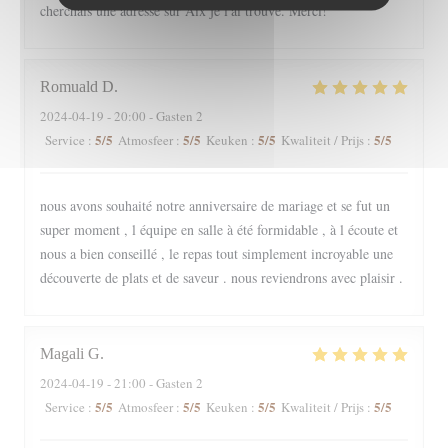
cherchais une adresse sur Aix je l'ai trouvé. Merci!
Romuald
D
2024-04-19
- 20:00 - Gasten 2
5
/5
5
/5
5
/5
5
/5
Service
:
Atmosfeer
:
Keuken
:
Kwaliteit / Prijs
:
nous avons souhaité notre anniversaire de mariage et se fut un
super moment , l équipe en salle à été formidable , à l écoute et
nous a bien conseillé , le repas tout simplement incroyable une
découverte de plats et de saveur . nous reviendrons avec plaisir .
Magali
G
2024-04-19
- 21:00 - Gasten 2
5
/5
5
/5
5
/5
5
/5
Service
:
Atmosfeer
:
Keuken
:
Kwaliteit / Prijs
: