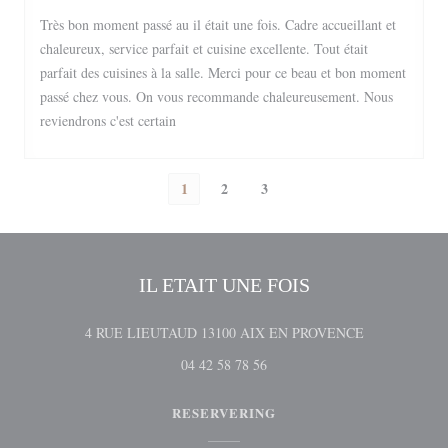
Très bon moment passé au il était une fois. Cadre accueillant et
chaleureux, service parfait et cuisine excellente. Tout était
parfait des cuisines à la salle. Merci pour ce beau et bon moment
passé chez vous. On vous recommande chaleureusement. Nous
reviendrons c'est certain
1
2
3
IL ETAIT UNE FOIS
((opent in een 
4 RUE LIEUTAUD 13100 AIX EN PROVENCE
04 42 58 78 56
RESERVERING