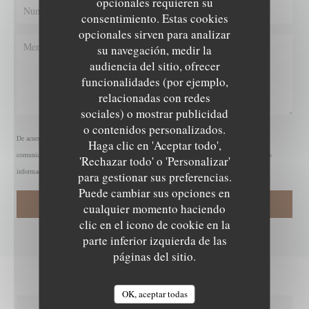
opcionales requieren su
consentimiento. Estas cookies
opcionales sirven para analizar
su navegación, medir la
audiencia del sitio, ofrecer
funcionalidades (por ejemplo,
relacionadas con redes
sociales) o mostrar publicidad
o contenidos personalizados.
De acuerdo con la normativa de protección de datos, puede ejercer su derecho a no recibir
Haga clic en 'Aceptar todo',
comunicaciones comerciales inscribiéndose en la Lista Robinson:
listarobinson.es
. Para más
'Rechazar todo' o 'Personalizar'
información sobre el tratamiento de sus datos, consulte nuestra
política de privacidad
.
para gestionar sus preferencias.
Puede cambiar sus opciones en
cualquier momento haciendo
clic en el icono de cookie en la
parte inferior izquierda de las
páginas del sitio.
OK, aceptar todas