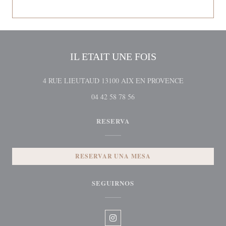
IL ETAIT UNE FOIS
((abre en una 
4 RUE LIEUTAUD 13100 AIX EN PROVENCE
04 42 58 78 56
RESERVA
RESERVAR UNA MESA
SEGUIRNOS
Instagram ((abre en una nueva vent