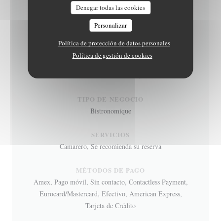
Denegar todas las cookies
INFORMACIÓN
Personalizar
GENERAL
Política de protección de datos personales
Política de gestión de cookies
COCINA
Semi - Gastronomica,
TIPO DE NEGOCIO
Bistronomique
SERVICIOS
Camarero, Se recomienda su reserva
MÉTODOS DE PAGO
Amex, Pago móvil, Sin contacto, Contactless Payment,
Eurocard/Mastercard, Efectivo, American Express,
Tarjeta de Crédito