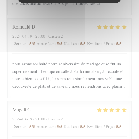
cherchais une adresse sur Aix je l'ai trouvé. Merci!
Romuald
D
2024-04-19
- 20:00 - Gasten 2
5
/5
5
/5
5
/5
5
/5
Service
:
Atmosfeer
:
Keuken
:
Kwaliteit / Prijs
:
nous avons souhaité notre anniversaire de mariage et se fut un
super moment , l équipe en salle à été formidable , à l écoute et
nous a bien conseillé , le repas tout simplement incroyable une
découverte de plats et de saveur . nous reviendrons avec plaisir .
Magali
G
2024-04-19
- 21:00 - Gasten 2
5
/5
5
/5
5
/5
5
/5
Service
:
Atmosfeer
:
Keuken
:
Kwaliteit / Prijs
: