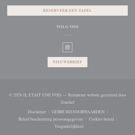
RESERVEER EEN TAFEL
VOLG ONS
Instagram ((opent in een nieuw vens
NIEUWSBRIEF
© 2026 IL ETAIT UNE FOIS — Restaurant website gecreëerd door
((opent in een nieuw venster))
Zenchef
Disclaimer
GEBRUIKSVOORWAARDEN
((opent in een nieuw venster))
((opent in een nieuw venster))
Beleid bescherming persoonsgegevens
Cookies beleid
((opent in een nieuw venster))
((opent in een nie
Toegankelijkheid
((opent in een nieuw venster))