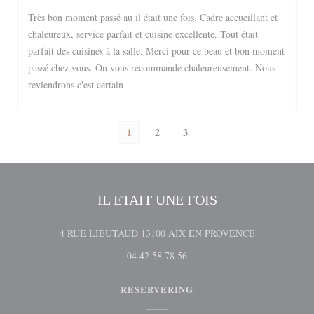
Très bon moment passé au il était une fois. Cadre accueillant et
chaleureux, service parfait et cuisine excellente. Tout était
parfait des cuisines à la salle. Merci pour ce beau et bon moment
passé chez vous. On vous recommande chaleureusement. Nous
reviendrons c'est certain
1
2
3
IL ETAIT UNE FOIS
((opent in een 
4 RUE LIEUTAUD 13100 AIX EN PROVENCE
04 42 58 78 56
RESERVERING