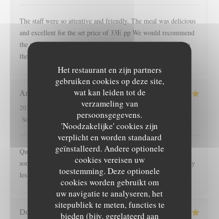
The staff were so attentive and friendly. The meal was delicious
and excellent for the set price of 33E pp We would recommend
the restaurant to anyone who enjoyed quality food. Regards to
the team
Het restaurant en zijn partners
gebruiken cookies op deze site,
wat kan leiden tot de
Anaïs
D
verzameling van
2024-04-20
- 12:45 - Gasten 2
persoonsgegevens.
5
/5
4
/5
5
/5
5
/5
Service
:
Atmosfeer
:
Keuken
:
Kwaliteit / Prijs
:
'Noodzakelijke' cookies zijn
verplicht en worden standaard
geïnstalleerd. Andere optionele
Quatrième visite et toujours aucune fausse note ! Nous nous
cookies vereisen uw
sommes régalés et le service est toujours aussi agréable. Allez y
toestemming. Deze optionele
les yeux fermés !
cookies worden gebruikt om
uw navigatie te analyseren, het
sitepubliek te meten, functies te
Domonique
C
bieden (bijv. gerelateerd aan